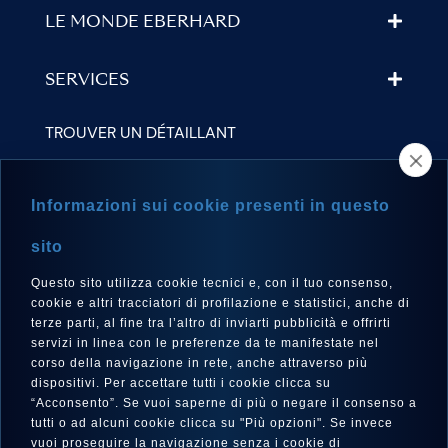
LE MONDE EBERHARD
SERVICES
TROUVER UN DÉTAILLANT
NEWSLETTER
Informazioni sui cookie presenti in questo
sito
Questo sito utilizza cookie tecnici e, con il tuo consenso,
LANGUE
cookie e altri tracciatori di profilazione e statistici, anche di
Français
terze parti, al fine tra l’altro di inviarti pubblicità e offrirti
servizi in linea con le preferenze da te manifestate nel
corso della navigazione in rete, anche attraverso più
dispositivi. Per accettare tutti i cookie clicca su
“Acconsento”. Se vuoi saperne di più o negare il consenso a
SUIVEZ-NOUS SUR
tutti o ad alcuni cookie clicca su "Più opzioni". Se invece
vuoi proseguire la navigazione senza i cookie di