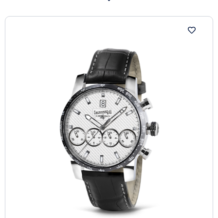
alignés.
Le nom du modèle, « 21-42 », rappelle les chiffres
porte-bonheur qui évoquent l’année de lancement ainsi
que la taille du boîtier. Disponible en deux versions de
lunettes assorties à des cadrans aux finitions diverses
– soleil ou « Clous de Paris » – tous dotés de compteurs
à finition azurée, la Chrono 4 21-42 est proposé sur
bracelet en alligator, en gomme, ou sur le bracelet en
acier Chaque.
À l’occasion du 75e anniversaire de Tex Willer, la
Maison a créé Chrono 4 Pards, une édition limitée
spéciale de Chrono 4 21-42 qui rend hommage aux
aventures de l’Aquila della Notte.