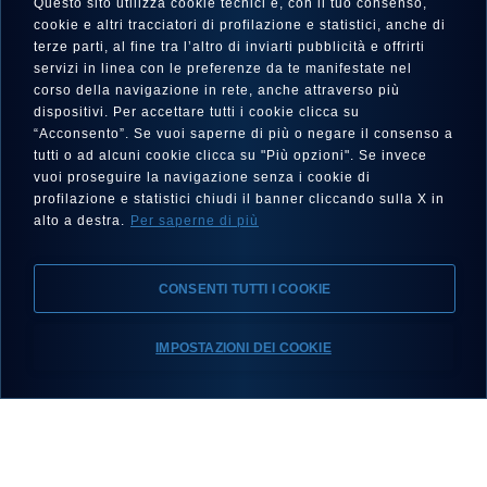
Questo sito utilizza cookie tecnici e, con il tuo consenso,
cookie e altri tracciatori di profilazione e statistici, anche di
terze parti, al fine tra l’altro di inviarti pubblicità e offrirti
Il Contograf del 1969 entra a far
servizi in linea con le preferenze da te manifestate nel
parte delle collezioni del Museo
corso della navigazione in rete, anche attraverso più
dispositivi. Per accettare tutti i cookie clicca su
Eberhard & Co.
“Acconsento”. Se vuoi saperne di più o negare il consenso a
21 Luglio 2026
tutti o ad alcuni cookie clicca su "Più opzioni". Se invece
vuoi proseguire la navigazione senza i cookie di
profilazione e statistici chiudi il banner cliccando sulla X in
SCOPRI
alto a destra.
Per saperne di più
CONSENTI TUTTI I COOKIE
IMPOSTAZIONI DEI COOKIE
Scegli il tuo Eberhard
Eberhard & Co. e la Vernasca