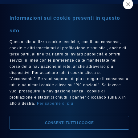
NEWSLETTER
Informazioni sui cookie presenti in questo
sito
Questo sito utilizza cookie tecnici e, con il tuo consenso,
LANGUE
cookie e altri tracciatori di profilazione e statistici, anche di
Français
terze parti, al fine tra l’altro di inviarti pubblicità e offrirti
servizi in linea con le preferenze da te manifestate nel
corso della navigazione in rete, anche attraverso più
dispositivi. Per accettare tutti i cookie clicca su
“Acconsento”. Se vuoi saperne di più o negare il consenso a
SUIVEZ-NOUS SUR
tutti o ad alcuni cookie clicca su "Più opzioni". Se invece
vuoi proseguire la navigazione senza i cookie di
profilazione e statistici chiudi il banner cliccando sulla X in
alto a destra.
Per saperne di più
CONSENTI TUTTI I COOKIE
Mentions Légales, Protection de la Vie Privée, Cookies