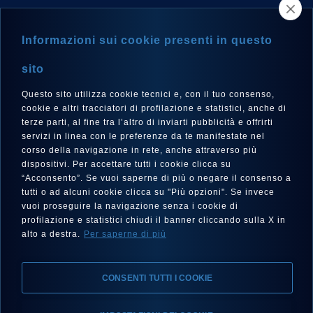
NEWSLETTER
Informazioni sui cookie presenti in questo
sito
Questo sito utilizza cookie tecnici e, con il tuo consenso,
LANGUE
cookie e altri tracciatori di profilazione e statistici, anche di
Français
terze parti, al fine tra l’altro di inviarti pubblicità e offrirti
servizi in linea con le preferenze da te manifestate nel
corso della navigazione in rete, anche attraverso più
dispositivi. Per accettare tutti i cookie clicca su
“Acconsento”. Se vuoi saperne di più o negare il consenso a
SUIVEZ-NOUS SUR
tutti o ad alcuni cookie clicca su "Più opzioni". Se invece
vuoi proseguire la navigazione senza i cookie di
profilazione e statistici chiudi il banner cliccando sulla X in
alto a destra.
Per saperne di più
CONSENTI TUTTI I COOKIE
Mentions Légales, Protection de la Vie Privée, Cookies