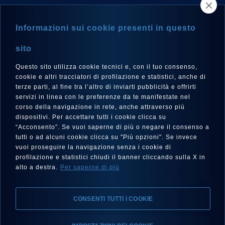
NEWSLETTER
Informazioni sui cookie presenti in questo
sito
Questo sito utilizza cookie tecnici e, con il tuo consenso,
LANGUE
cookie e altri tracciatori di profilazione e statistici, anche di
Français
terze parti, al fine tra l’altro di inviarti pubblicità e offrirti
servizi in linea con le preferenze da te manifestate nel
corso della navigazione in rete, anche attraverso più
dispositivi. Per accettare tutti i cookie clicca su
“Acconsento”. Se vuoi saperne di più o negare il consenso a
SUIVEZ-NOUS SUR
tutti o ad alcuni cookie clicca su "Più opzioni". Se invece
vuoi proseguire la navigazione senza i cookie di
profilazione e statistici chiudi il banner cliccando sulla X in
alto a destra.
Per saperne di più
CONSENTI TUTTI I COOKIE
Mentions Légales, Protection de la Vie Privée, Cookies