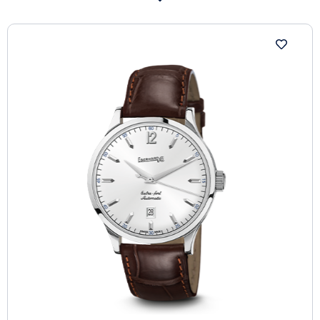
azzurro e bordeaux. Particolari i modelli “Grande Date
Réserve de Marche” con fondo trasparente in vetro
zaffiro e movimento lavorato a “Côtes de Genève”, tra i
quali si evidenzia l’ ”Edition Bleuet”.