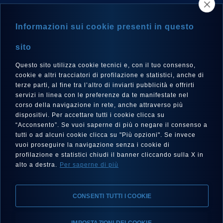
TROVA UN RIVENDITORE
Informazioni sui cookie presenti in questo
NEWSLETTER
sito
Questo sito utilizza cookie tecnici e, con il tuo consenso,
cookie e altri tracciatori di profilazione e statistici, anche di
terze parti, al fine tra l’altro di inviarti pubblicità e offrirti
LINGUA
servizi in linea con le preferenze da te manifestate nel
corso della navigazione in rete, anche attraverso più
Italiano
dispositivi. Per accettare tutti i cookie clicca su
“Acconsento”. Se vuoi saperne di più o negare il consenso a
tutti o ad alcuni cookie clicca su "Più opzioni". Se invece
vuoi proseguire la navigazione senza i cookie di
SEGUICI SU
profilazione e statistici chiudi il banner cliccando sulla X in
alto a destra.
Per saperne di più
CONSENTI TUTTI I COOKIE
IMPOSTAZIONI DEI COOKIE