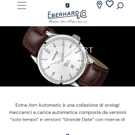
EXTRA-FORT
AUTOMATIC
Extra-fort Automatic è una collezione di orologi
meccanici a carica automatica composta da versioni
“solo tempo” e versioni “Grande Date” con riserva di
carica. Ampia la scelta dei quadranti per i modelli “solo
tempo”: dai classici antracite e argenté ai più colorati