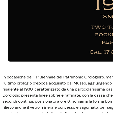
In occasione dell’11ª Biennale del Patrimonio Orologiero, man
l’ultimo orologio d’epoca acquisito dal Museo, aggiungendo 
risalente al 1930, caratterizzato da una particolarissima cass
L’orologio presenta linee sobrie e raffinate, con la cassa ch
secondi continui, posizionato a ore 6, richiama la forma bom
rilievo anche il vetro minerale convesso e sagomato, per seg