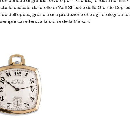
 a un periodo di grande fervore per l’Azienda, fondata nel 188
lobale causata dal crollo di Wall Street e dalla Grande Depre
sfide dell’epoca, grazie a una produzione che agli orologi da 
sempre caratterizza la storia della Maison.