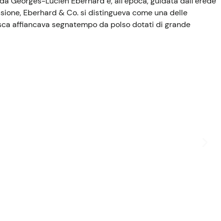
7 da Georges-Lucien Eberhard e, all’epoca, guidata dall’erede
ssione, Eberhard & Co. si distingueva come una delle
tasca affiancava segnatempo da polso dotati di grande