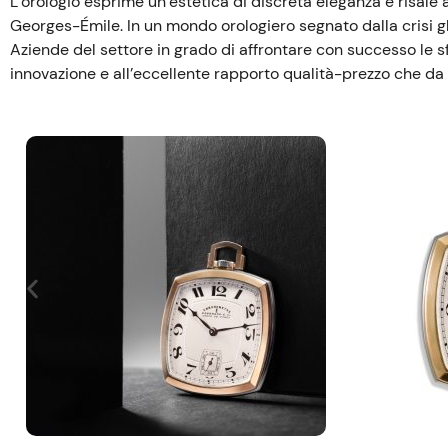
L’orologio esprime un’estetica di discreta eleganza e risale
Georges-Émile. In un mondo orologiero segnato dalla crisi g
Aziende del settore in grado di affrontare con successo le 
innovazione e all’eccellente rapporto qualità-prezzo che da 