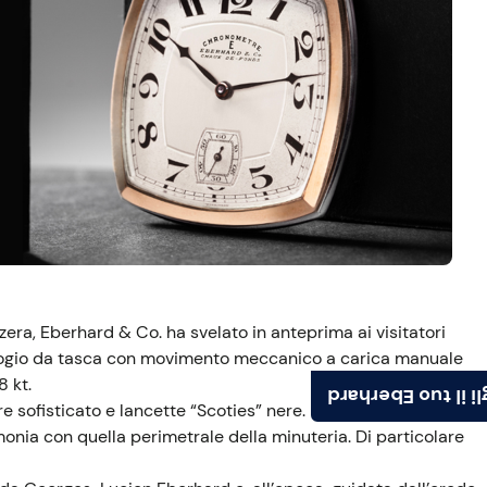
zera, Eberhard & Co. ha svelato in anteprima ai visitatori
orologio da tasca con movimento meccanico a carica manuale
8 kt.
Scegli il tuo Ebe
 sofisticato e lancette “Scoties” nere. Il contatore dei
onia con quella perimetrale della minuteria. Di particolare