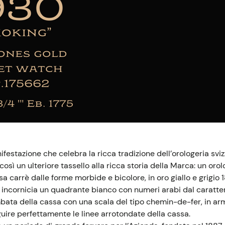
ifestazione che celebra la ricca tradizione dell’orologeria sviz
così un ulteriore tassello alla ricca storia della Marca: un 
a carrè dalle forme morbide e bicolore, in oro giallo e grigio 1
e incornicia un quadrante bianco con numeri arabi dal carattere
bata della cassa con una scala del tipo chemin-de-fer, in arm
uire perfettamente le linee arrotondate della cassa.