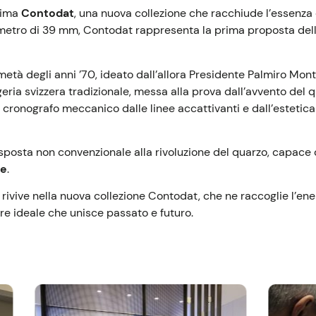
rima
Contodat
, una nuova collezione che racchiude l’essenza
tro di 39 mm, Contodat rappresenta la prima proposta della M
età degli anni ’70, ideato dall’allora Presidente Palmiro Mont
geria svizzera tradizionale, messa alla prova dall’avvento del
n cronografo meccanico dalle linee accattivanti e dall’estetic
posta non convenzionale alla rivoluzione del quarzo, capace di
re
.
ivive nella nuova collezione Contodat, che ne raccoglie l’energ
ore ideale che unisce passato e futuro.