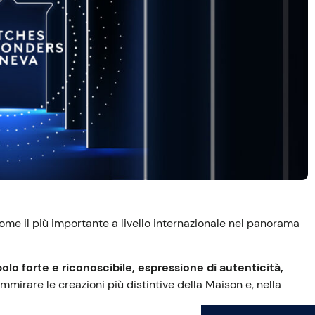
me il più importante a livello internazionale nel panorama
olo forte e riconoscibile, espressione di autenticità,
ammirare le creazioni più distintive della Maison e, nella