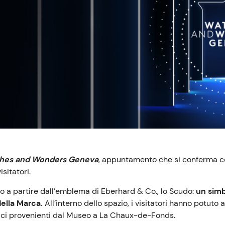
hes and Wonders Geneva
, appuntamento che si conferma co
sitatori.
ato a partire dall’emblema di Eberhard & Co., lo Scudo:
un simb
della Marca.
All’interno dello spazio, i visitatori hanno potuto 
rici provenienti dal Museo a La Chaux-de-Fonds.