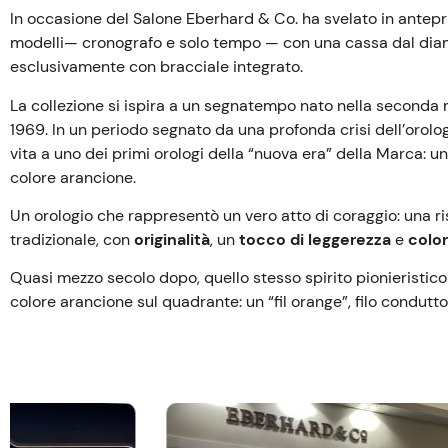
In occasione del Salone Eberhard & Co. ha svelato in antep
modelli— cronografo e solo tempo — con una cassa dal diame
esclusivamente con bracciale integrato.
La collezione si ispira a un segnatempo nato nella seconda m
1969. In un periodo segnato da una profonda crisi dell’orolo
vita a uno dei primi orologi della “nuova era” della Marca: u
colore arancione.
Un orologio che rappresentò un vero atto di coraggio: una ris
tradizionale, con
originalità
, un
tocco di leggerezza
e
colo
Quasi mezzo secolo dopo, quello stesso spirito pionieristico r
colore arancione sul quadrante: un “fil orange”, filo condutt