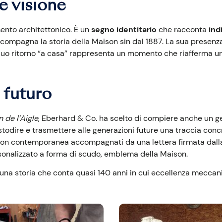
e visione
mento architettonico. È un
segno identitario
che racconta
ind
ccompagna la storia della Maison sin dal 1887. La sua presenz
suo ritorno “a casa” rappresenta un momento che riafferma una
 futuro
 de l’Aigle
, Eberhard & Co. ha scelto di compiere anche un ges
todire e trasmettere alle generazioni future una traccia concr
 Maison contemporanea accompagnati da una lettera firmata d
rsonalizzato a forma di scudo, emblema della Maison.
 una storia che conta quasi 140 anni in cui eccellenza meccani