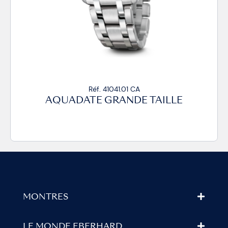
Réf. 41041.01 CA
AQUADATE GRANDE TAILLE
AQ
MONTRES
LE MONDE EBERHARD