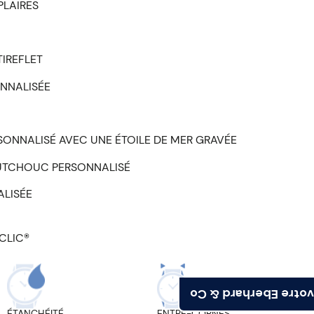
PLAIRES
IREFLET
NNALISÉE
RSONNALISÉ AVEC UNE ÉTOILE DE MER GRAVÉE
UTCHOUC PERSONNALISÉ
ALISÉE
CLIC®
Trouvez votre Eberh
ÉTANCHÉITÉ
ENTRE-CORNES