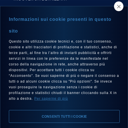
NEWSLETTER
Informazioni sui cookie presenti in questo
sito
Questo sito utilizza cookie tecnici e, con il tuo consenso,
LANGUE
cookie e altri tracciatori di profilazione e statistici, anche di
Français
terze parti, al fine tra l’altro di inviarti pubblicità e offrirti
servizi in linea con le preferenze da te manifestate nel
corso della navigazione in rete, anche attraverso più
dispositivi. Per accettare tutti i cookie clicca su
“Acconsento”. Se vuoi saperne di più o negare il consenso a
SUIVEZ-NOUS SUR
tutti o ad alcuni cookie clicca su "Più opzioni". Se invece
vuoi proseguire la navigazione senza i cookie di
profilazione e statistici chiudi il banner cliccando sulla X in
alto a destra.
Per saperne di più
CONSENTI TUTTI I COOKIE
Mentions Légales, Protection de la Vie Privée, Cookies