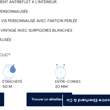
ENT ANTIREFLET À L’INTÉRIEUR
PERSONNALISÉE
8 VIS PERSONNALISÉ AVEC FINITION PERLÉE
 VINTAGE AVEC SURPIQÛRES BLANCHES
ALISÉE
CLIC®
ÉTANCHÉITÉ
ENTRE-CORNES
50 M
20 MM
Trouver un détaillant
Trouvez votre Eberh