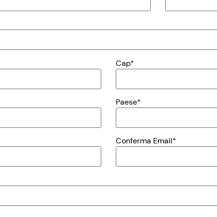
Cap*
Paese*
Conferma Email*