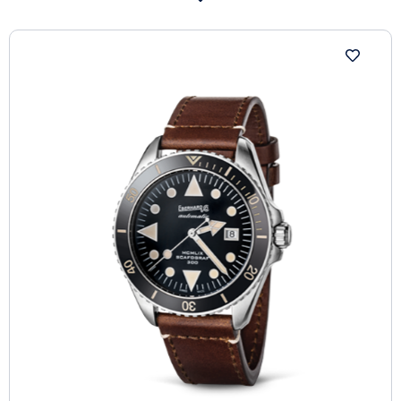
Oltre ad essere un’espressione del patrimonio della
Maison, la collezione Scafograf 300 sottolinea la sua
attenzione per l’innovazione. Il fondello è personalizzato
con l’incisione di una stella marina (emblema della
collezione), mentre la cassa in acciaio, impermeabile
fino a 300 metri, ospita una valvola per il rilascio
automatico dell’elio. L’orologio è stato progettato per
un uomo attivo e sportivo. Le lunette in ceramica e i
quadranti sono proposti in diverse versioni di colore.
Disponibile con cinturino in caucciù, cinturino in pelle
vintage o bracciale in acciaio Chassis ® con chiusura
2CLICK®.