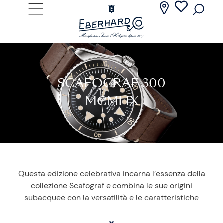
SCAFOGRAF 300
MCMLIX
Questa edizione celebrativa incarna l’essenza della
collezione Scafograf e combina le sue origini
subacquee con la versatilità e le caratteristiche
moderne richieste oggi. Il nome Scafograf 300 MCMLIX
evoca l’anno di lancio della collezione Scafograf: 1959.