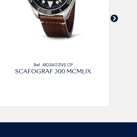
ef. 41034.07/VS CP
Ref. 4
GRAF 300 MCMLIX
SCAFOGRA