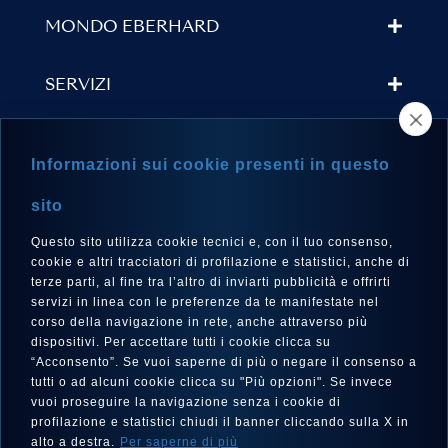
MONDO EBERHARD
SERVIZI
TROVA UN RIVENDITORE
Informazioni sui cookie presenti in questo
NEWSLETTER
sito
Questo sito utilizza cookie tecnici e, con il tuo consenso,
cookie e altri tracciatori di profilazione e statistici, anche di
terze parti, al fine tra l’altro di inviarti pubblicità e offrirti
LINGUA
servizi in linea con le preferenze da te manifestate nel
corso della navigazione in rete, anche attraverso più
Italiano
dispositivi. Per accettare tutti i cookie clicca su
“Acconsento”. Se vuoi saperne di più o negare il consenso a
tutti o ad alcuni cookie clicca su "Più opzioni". Se invece
vuoi proseguire la navigazione senza i cookie di
SEGUICI SU
profilazione e statistici chiudi il banner cliccando sulla X in
alto a destra.
Per saperne di più