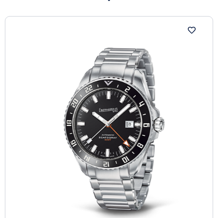
e promotore del progresso. Questa idea di fondo ha
ispirato Eberhard & Co. nella creazione di Scafograf
GMT, un orologio automatico in acciaio con lunetta in
ceramica, girevole, bidirezionale e funzione di triplo
fuso orario.