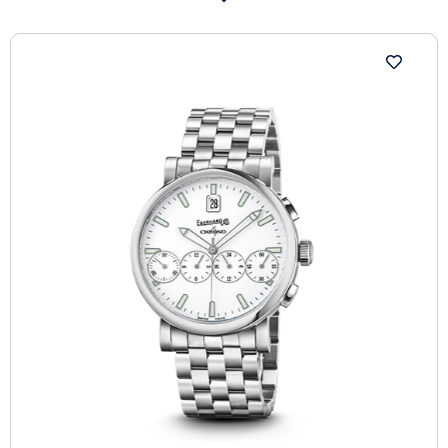
or rose 18ct. Un modèle exclusif au « cœur » précieux :
le fond permet d’admirer le mouvement raffiné,
finement ciselé à la main et composé de motifs en
volutes, ainsi que la masse oscillante.