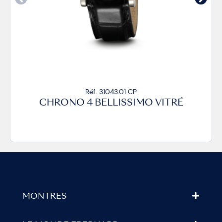
.01 CP
Réf. 31043.01 C
ISSIMO VITRÉ
CHRONO 4 BELLISS
MONTRES