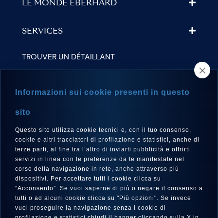
LE MONDE EBERHARD
SERVICES
TROUVER UN DÉTAILLANT
NEWSLETTER
Informazioni sui cookie presenti in questo
sito
Questo sito utilizza cookie tecnici e, con il tuo consenso,
LANGUE
cookie e altri tracciatori di profilazione e statistici, anche di
Français
terze parti, al fine tra l’altro di inviarti pubblicità e offrirti
servizi in linea con le preferenze da te manifestate nel
corso della navigazione in rete, anche attraverso più
dispositivi. Per accettare tutti i cookie clicca su
“Acconsento”. Se vuoi saperne di più o negare il consenso a
SUIVEZ-NOUS SUR
tutti o ad alcuni cookie clicca su "Più opzioni". Se invece
vuoi proseguire la navigazione senza i cookie di
profilazione e statistici chiudi il banner cliccando sulla X in