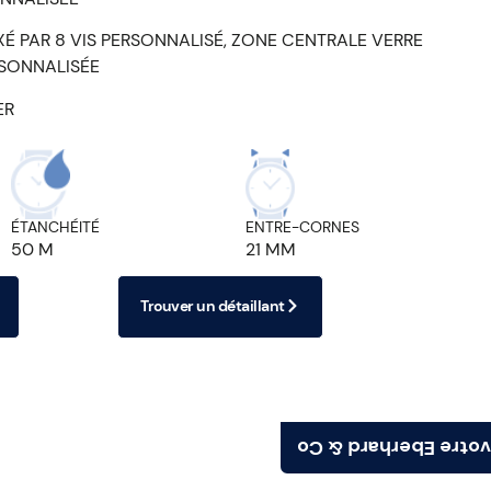
XÉ PAR 8 VIS PERSONNALISÉ, ZONE CENTRALE VERRE
RSONNALISÉE
ER
ÉTANCHÉITÉ
ENTRE-CORNES
50 M
21 MM
Trouver un détaillant
Trouvez votre Eberh