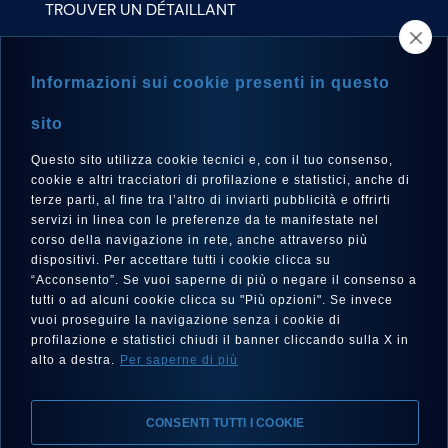
TROUVER UN DÉTAILLANT
NEWSLETTER
Informazioni sui cookie presenti in questo
sito
Questo sito utilizza cookie tecnici e, con il tuo consenso,
LANGUE
cookie e altri tracciatori di profilazione e statistici, anche di
Français
terze parti, al fine tra l’altro di inviarti pubblicità e offrirti
servizi in linea con le preferenze da te manifestate nel
corso della navigazione in rete, anche attraverso più
dispositivi. Per accettare tutti i cookie clicca su
“Acconsento”. Se vuoi saperne di più o negare il consenso a
SUIVEZ-NOUS SUR
tutti o ad alcuni cookie clicca su "Più opzioni". Se invece
vuoi proseguire la navigazione senza i cookie di
profilazione e statistici chiudi il banner cliccando sulla X in
alto a destra.
Per saperne di più
CONSENTI TUTTI I COOKIE
Mentions Légales, Protection de la Vie Privée, Cookies