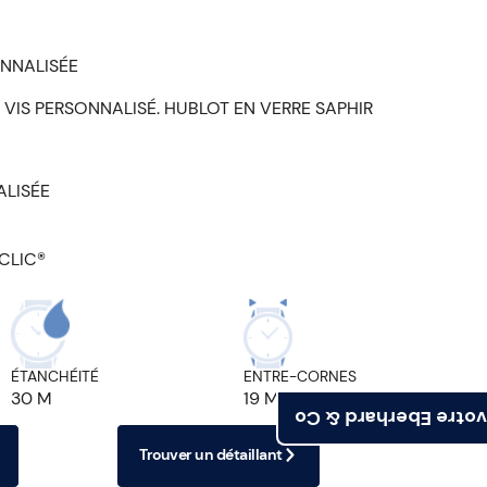
NNALISÉE
6 VIS PERSONNALISÉ. HUBLOT EN VERRE SAPHIR
ALISÉE
CLIC®
ÉTANCHÉITÉ
ENTRE-CORNES
30 M
19 MM
Trouvez votre Eberh
Trouver un détaillant