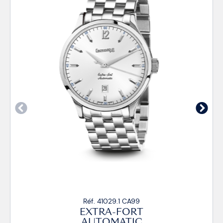
Réf. 41029.1 CP
T
EXTRA-FORT
C
AUTOMATIC