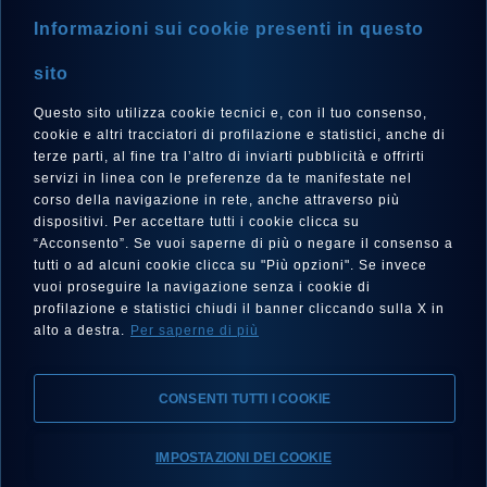
Informazioni sui cookie presenti in questo
sito
Questo sito utilizza cookie tecnici e, con il tuo consenso,
LANGUE
cookie e altri tracciatori di profilazione e statistici, anche di
Français
terze parti, al fine tra l’altro di inviarti pubblicità e offrirti
servizi in linea con le preferenze da te manifestate nel
corso della navigazione in rete, anche attraverso più
dispositivi. Per accettare tutti i cookie clicca su
“Acconsento”. Se vuoi saperne di più o negare il consenso a
SUIVEZ-NOUS SUR
tutti o ad alcuni cookie clicca su "Più opzioni". Se invece
vuoi proseguire la navigazione senza i cookie di
profilazione e statistici chiudi il banner cliccando sulla X in
alto a destra.
Per saperne di più
CONSENTI TUTTI I COOKIE
Mentions Légales, Protection de la Vie Privée, Cookies
IMPOSTAZIONI DEI COOKIE
Declaration d’accessibilité