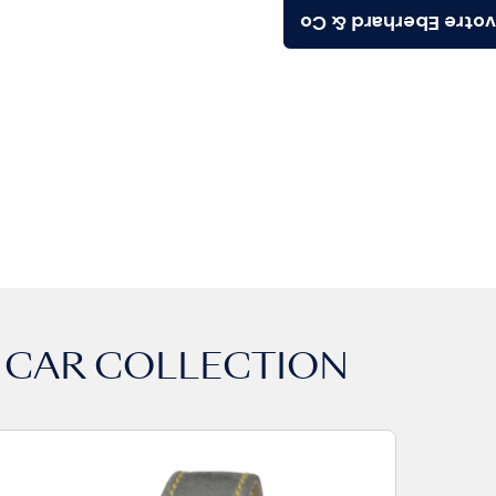
Trouvez votre Eberh
 CAR COLLECTION