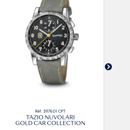
Réf. 31176.01 CPT
Réf.
ZIO NUVOLARI
TAZIO
CAR COLLECTION
GOLD CA