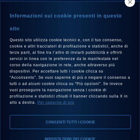
NEWSLETTER
Informazioni sui cookie presenti in questo
sito
Questo sito utilizza cookie tecnici e, con il tuo consenso,
LANGUE
cookie e altri tracciatori di profilazione e statistici, anche di
Français
terze parti, al fine tra l’altro di inviarti pubblicità e offrirti
servizi in linea con le preferenze da te manifestate nel
corso della navigazione in rete, anche attraverso più
dispositivi. Per accettare tutti i cookie clicca su
“Acconsento”. Se vuoi saperne di più o negare il consenso a
SUIVEZ-NOUS SUR
tutti o ad alcuni cookie clicca su "Più opzioni". Se invece
vuoi proseguire la navigazione senza i cookie di
profilazione e statistici chiudi il banner cliccando sulla X in
alto a destra.
Per saperne di più
CONSENTI TUTTI I COOKIE
Mentions Légales, Protection de la Vie Privée, Cookies
IMPOSTAZIONI DEI COOKIE