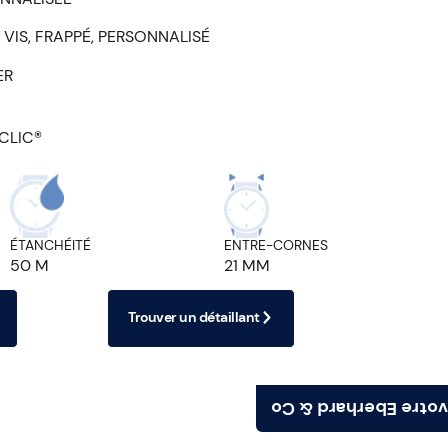
 VIS, FRAPPÉ, PERSONNALISÉ
ER
CLIC®
ÉTANCHÉITÉ
ENTRE-CORNES
50 M
21 MM
Trouver un détaillant
Trouvez votre Eberh