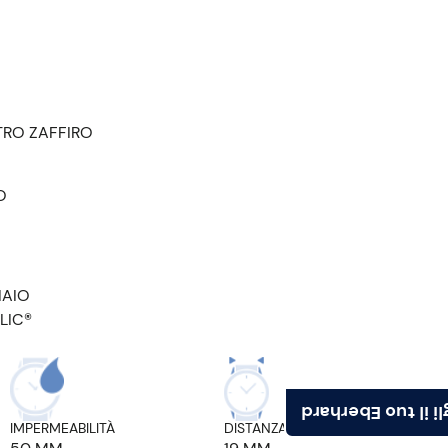
TRO ZAFFIRO
O
IAIO
LIC®
Scegli il tuo Ebe
IMPERMEABILITÀ
DISTANZA ANSE