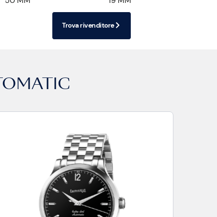
50 MM
19 MM
Trova rivenditore
TOMATIC