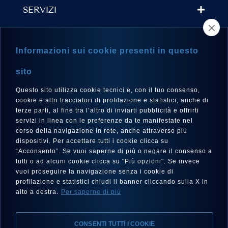
SERVIZI
TROVA UN RIVENDITORE
Informazioni sui cookie presenti in questo
NEWSLETTER
sito
Questo sito utilizza cookie tecnici e, con il tuo consenso,
cookie e altri tracciatori di profilazione e statistici, anche di
terze parti, al fine tra l’altro di inviarti pubblicità e offrirti
LINGUA
servizi in linea con le preferenze da te manifestate nel
corso della navigazione in rete, anche attraverso più
Italiano
dispositivi. Per accettare tutti i cookie clicca su
“Acconsento”. Se vuoi saperne di più o negare il consenso a
tutti o ad alcuni cookie clicca su "Più opzioni". Se invece
vuoi proseguire la navigazione senza i cookie di
SEGUICI SU
profilazione e statistici chiudi il banner cliccando sulla X in
alto a destra.
Per saperne di più
CONSENTI TUTTI I COOKIE