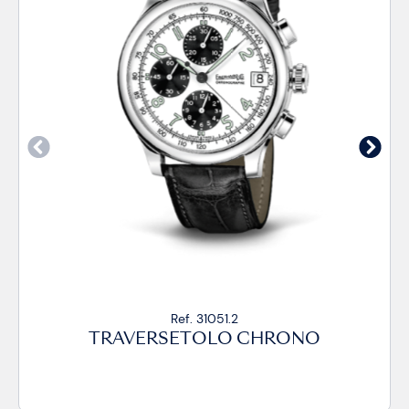
Ref. 31051.2
RAVERSETOLO CHRONO
TRAV