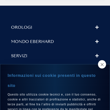
OROLOGI
MONDO EBERHARD
SERVIZI
TROVA UN RIVENDITORE
Informazioni sui cookie presenti in questo
NEWSLETTER
sito
Questo sito utilizza cookie tecnici e, con il tuo consenso,
cookie e altri tracciatori di profilazione e statistici, anche di
terze parti, al fine tra l’altro di inviarti pubblicità e offrirti
LINGUA
servizi in linea con le preferenze da te manifestate nel