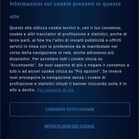
Informazioni sui cookie presenti in questo
NEWSLETTER
sito
Questo sito utilizza cookie tecnici e, con il tuo consenso,
cookie e altri tracciatori di profilazione e statistici, anche di
terze parti, al fine tra l’altro di inviarti pubblicità e offrirti
LINGUA
servizi in linea con le preferenze da te manifestate nel
corso della navigazione in rete, anche attraverso più
Italiano
dispositivi. Per accettare tutti i cookie clicca su
“Acconsento”. Se vuoi saperne di più o negare il consenso a
tutti o ad alcuni cookie clicca su "Più opzioni". Se invece
vuoi proseguire la navigazione senza i cookie di
SEGUICI SU
profilazione e statistici chiudi il banner cliccando sulla X in
alto a destra.
Per saperne di più
CONSENTI TUTTI I COOKIE
IMPOSTAZIONI DEI COOKIE
Note Legali, Privacy, Cookies
Dichiarazione di Accessibilità
Scegli il tuo Eberhard