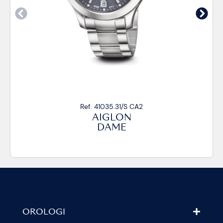
Ref. 41035.31/S CA2
Ref
AIGLON
DAME
OROLOGI