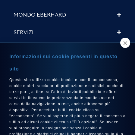
MONDO EBERHARD
SERVIZI
TROVA UN RIVENDITORE
Informazioni sui cookie presenti in questo
NEWSLETTER
sito
Questo sito utilizza cookie tecnici e, con il tuo consenso,
cookie e altri tracciatori di profilazione e statistici, anche di
terze parti, al fine tra l’altro di inviarti pubblicità e offrirti
LINGUA
servizi in linea con le preferenze da te manifestate nel
corso della navigazione in rete, anche attraverso più
Italiano
dispositivi. Per accettare tutti i cookie clicca su
“Acconsento”. Se vuoi saperne di più o negare il consenso a
tutti o ad alcuni cookie clicca su "Più opzioni". Se invece
vuoi proseguire la navigazione senza i cookie di
SEGUICI SU
profilazione e statistici chiudi il banner cliccando sulla X in