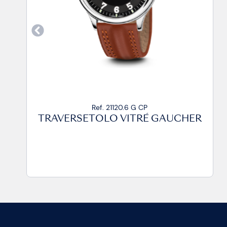
CP
Ref. 21120.6 G CA2
RÉ GAUCHER
TRAVERSETOLO VITRÉ 