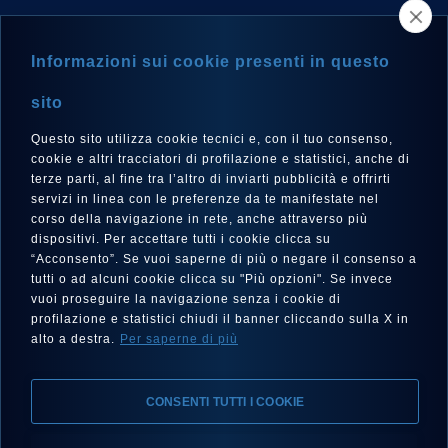
NEWSLETTER
Informazioni sui cookie presenti in questo
sito
Questo sito utilizza cookie tecnici e, con il tuo consenso,
LANGUE
cookie e altri tracciatori di profilazione e statistici, anche di
Français
terze parti, al fine tra l’altro di inviarti pubblicità e offrirti
servizi in linea con le preferenze da te manifestate nel
corso della navigazione in rete, anche attraverso più
dispositivi. Per accettare tutti i cookie clicca su
“Acconsento”. Se vuoi saperne di più o negare il consenso a
SUIVEZ-NOUS SUR
tutti o ad alcuni cookie clicca su "Più opzioni". Se invece
vuoi proseguire la navigazione senza i cookie di
profilazione e statistici chiudi il banner cliccando sulla X in
alto a destra.
Per saperne di più
CONSENTI TUTTI I COOKIE
Mentions Légales, Protection de la Vie Privée, Cookies