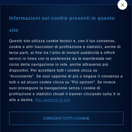
NEWSLETTER
Informazioni sui cookie presenti in questo
sito
Questo sito utilizza cookie tecnici e, con il tuo consenso,
LANGUE
cookie e altri tracciatori di profilazione e statistici, anche di
Français
terze parti, al fine tra l’altro di inviarti pubblicità e offrirti
servizi in linea con le preferenze da te manifestate nel
corso della navigazione in rete, anche attraverso più
dispositivi. Per accettare tutti i cookie clicca su
“Acconsento”. Se vuoi saperne di più o negare il consenso a
SUIVEZ-NOUS SUR
tutti o ad alcuni cookie clicca su "Più opzioni". Se invece
vuoi proseguire la navigazione senza i cookie di
profilazione e statistici chiudi il banner cliccando sulla X in
alto a destra.
Per saperne di più
CONSENTI TUTTI I COOKIE
Mentions Légales, Protection de la Vie Privée, Cookies