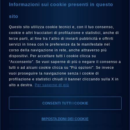
Informazioni sui cookie presenti in questo
NEWSLETTER
sito
Questo sito utilizza cookie tecnici e, con il tuo consenso,
cookie e altri tracciatori di profilazione e statistici, anche di
terze parti, al fine tra l’altro di inviarti pubblicità e offrirti
LINGUA
servizi in linea con le preferenze da te manifestate nel
corso della navigazione in rete, anche attraverso più
Italiano
dispositivi. Per accettare tutti i cookie clicca su
“Acconsento”. Se vuoi saperne di più o negare il consenso a
tutti o ad alcuni cookie clicca su "Più opzioni". Se invece
vuoi proseguire la navigazione senza i cookie di
SEGUICI SU
profilazione e statistici chiudi il banner cliccando sulla X in
alto a destra.
Per saperne di più
CONSENTI TUTTI I COOKIE
IMPOSTAZIONI DEI COOKIE
Note Legali, Privacy, Cookies
Dichiarazione di Accessibilità
Scegli il tuo Eberhard