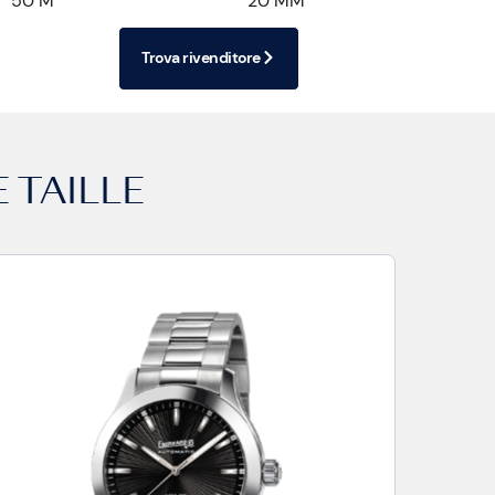
50 M
20 MM
Trova rivenditore
 TAILLE