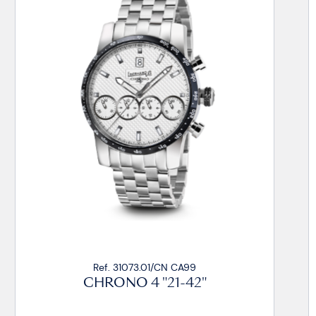
. 31073.01/CN CA99
Ref. 3
ONO 4 "21-42"
CHRONO