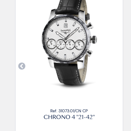
Ref. 31073.01/CN CP
Ref
CHRONO 4 "21-42"
CHR