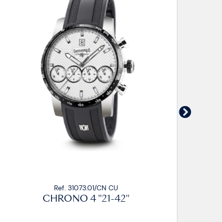
1073.01/CN CU
Ref. 31073.
 4 "21-42"
CHRONO 4 