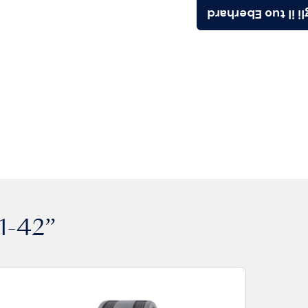
Scegli il tuo Ebe
1-42”