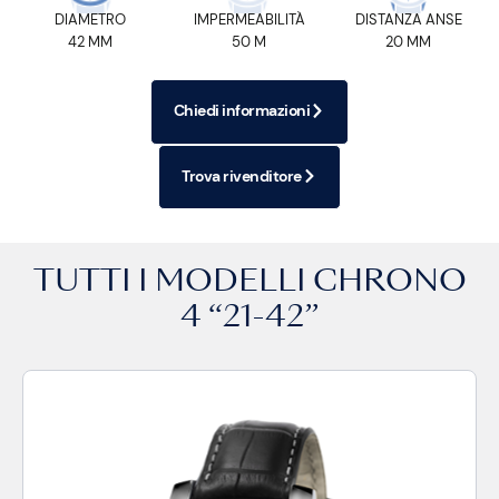
DIAMETRO
IMPERMEABILITÀ
DISTANZA ANSE
42 MM
50 M
20 MM
Chiedi informazioni
Trova rivenditore
TUTTI I MODELLI
CHRONO
4 “21-42”