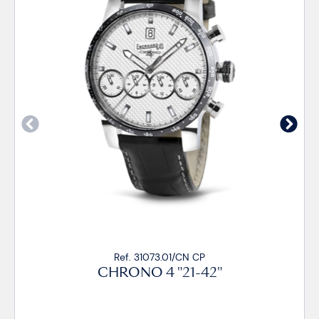
01/CN CP
Ref. 31073.01/CN 
"21-42"
CHRONO 4 "21