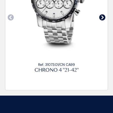
Ref. 31073.01/CN CA99
CHRONO 4 "21-42"
C