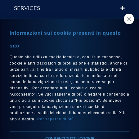
SERVICES
STORE LOCATOR
Informazioni sui cookie presenti in questo
NEWSLETTER
sito
Questo sito utilizza cookie tecnici e, con il tuo consenso,
cookie e altri tracciatori di profilazione e statistici, anche di
terze parti, al fine tra l’altro di inviarti pubblicità e offrirti
LANGUAGE
servizi in linea con le preferenze da te manifestate nel
corso della navigazione in rete, anche attraverso più
English
dispositivi. Per accettare tutti i cookie clicca su
“Acconsento”. Se vuoi saperne di più o negare il consenso a
tutti o ad alcuni cookie clicca su "Più opzioni". Se invece
vuoi proseguire la navigazione senza i cookie di
FOLLOW US
profilazione e statistici chiudi il banner cliccando sulla X in
alto a destra.
Per saperne di più
CONSENTI TUTTI I COOKIE