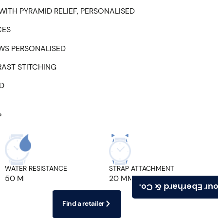
WITH PYRAMID RELIEF, PERSONALISED
CES
EWS PERSONALISED
RAST STITCHING
ED
P
WATER RESISTANCE
STRAP ATTACHMENT
50 M
20 MM
Find your Eberhard
Find a retailer