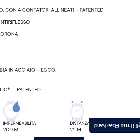
O. CON 4 CONTATORI ALLINEATI – PATENTED
NTIRIFLESSO
CORONA
BIA IN ACCIAIO – E&CO.
LIC® – PATENTED
IMPERMEABILITÀ
DISTANZA ANSE
Scegli il tuo Ebe
200 M
22 M