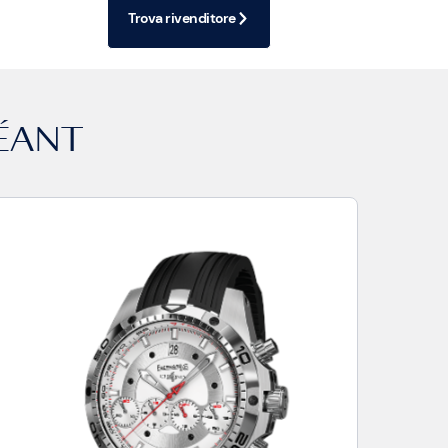
Trova rivenditore
ÉANT