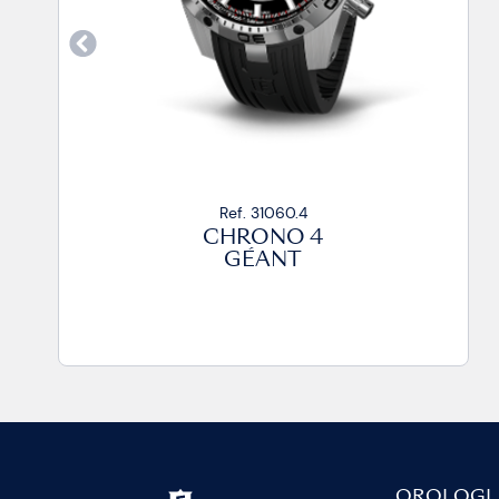
Ref. 31060.2
CHRONO 4
GÉANT
OROLOGI