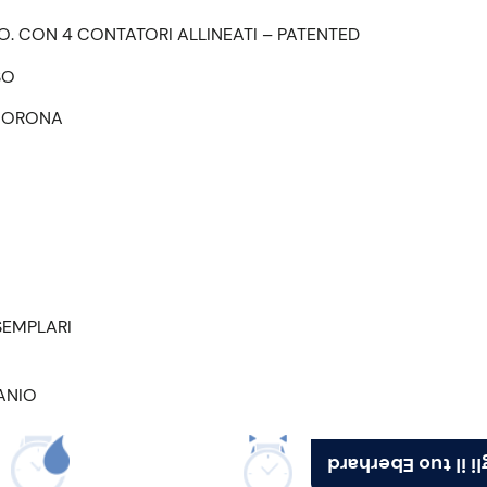
O. CON 4 CONTATORI ALLINEATI – PATENTED
SO
CORONA
ESEMPLARI
ANIO
Scegli il tuo Ebe