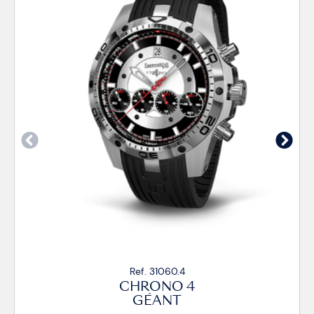
60.4
Ref. 31060.2
O 4
CHRONO 
NT
GÉANT