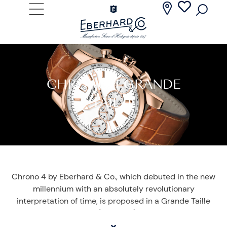
CHRONO 4 GRANDE
TAILLE
Chrono 4 by Eberhard & Co., which debuted in the new
millennium with an absolutely revolutionary
interpretation of time, is proposed in a Grande Taille
version. The large case (Ø 43mm) houses a mechanical
self-winding movement characterised, like all Chrono 4