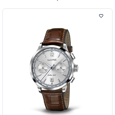
Water resistant to 50 m, the model comes with an
alligator strap or a “Chalin” steel bracelet. An exclusive,
sophisticated watch, which once again pays tribute to
one of the collections that have shaped the
watchmaker’s history and epitomises its values:
tradition, passion and a timeless elegance, ideal for the
man of the past, the present and the future.