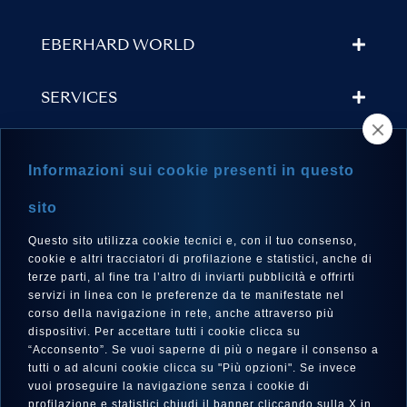
EBERHARD WORLD
SERVICES
STORE LOCATOR
Informazioni sui cookie presenti in questo
NEWSLETTER
sito
Questo sito utilizza cookie tecnici e, con il tuo consenso,
cookie e altri tracciatori di profilazione e statistici, anche di
terze parti, al fine tra l’altro di inviarti pubblicità e offrirti
LANGUAGE
servizi in linea con le preferenze da te manifestate nel
corso della navigazione in rete, anche attraverso più
English
dispositivi. Per accettare tutti i cookie clicca su
“Acconsento”. Se vuoi saperne di più o negare il consenso a
tutti o ad alcuni cookie clicca su "Più opzioni". Se invece
vuoi proseguire la navigazione senza i cookie di
FOLLOW US
profilazione e statistici chiudi il banner cliccando sulla X in